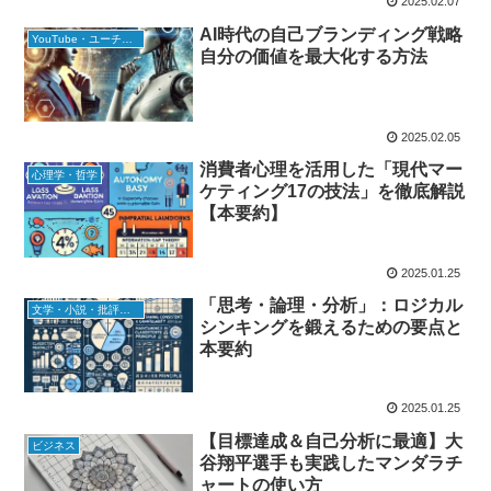
2025.02.07
AI時代の自己ブランディング戦略
YouTube・ユーチューバー
自分の価値を最大化する方法
2025.02.05
消費者心理を活用した「現代マー
心理学・哲学
ケティング17の技法」を徹底解説
【本要約】
2025.01.25
「思考・論理・分析」：ロジカル
文学・小説・批評・ビジネス書
シンキングを鍛えるための要点と
本要約
2025.01.25
【目標達成＆自己分析に最適】大
ビジネス
谷翔平選手も実践したマンダラチ
ャートの使い方