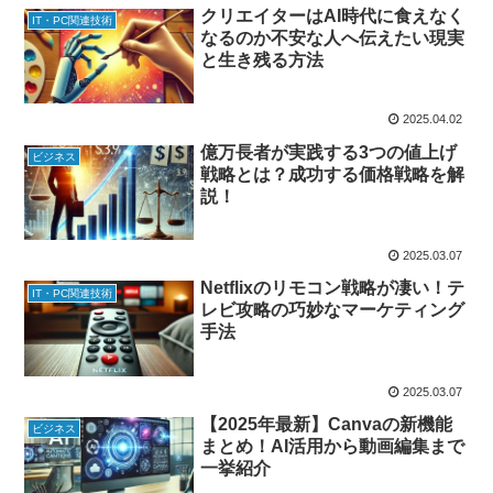
クリエイターはAI時代に食えなく
IT・PC関連技術
なるのか不安な人へ伝えたい現実
と生き残る方法
2025.04.02
億万長者が実践する3つの値上げ
ビジネス
戦略とは？成功する価格戦略を解
説！
2025.03.07
Netflixのリモコン戦略が凄い！テ
IT・PC関連技術
レビ攻略の巧妙なマーケティング
手法
2025.03.07
【2025年最新】Canvaの新機能
ビジネス
まとめ！AI活用から動画編集まで
一挙紹介