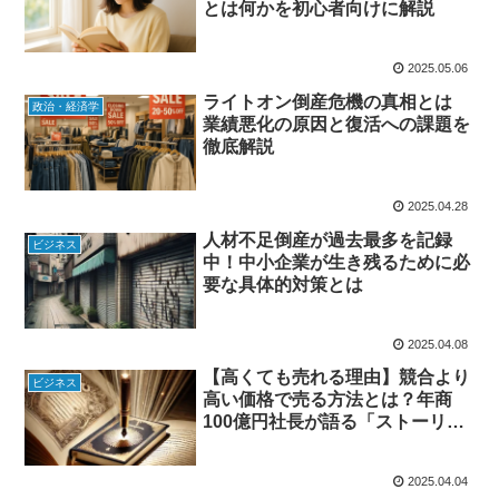
とは何かを初心者向けに解説
2025.05.06
ライトオン倒産危機の真相とは
政治・経済学
業績悪化の原因と復活への課題を
徹底解説
2025.04.28
人材不足倒産が過去最多を記録
ビジネス
中！中小企業が生き残るために必
要な具体的対策とは
2025.04.08
【高くても売れる理由】競合より
ビジネス
高い価格で売る方法とは？年商
100億円社長が語る「ストーリー
で差別化する秘訣」
2025.04.04