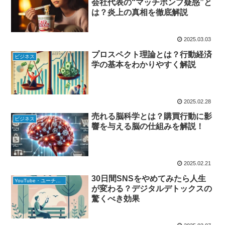
会社代表の“マッチポンプ疑惑”と
は？炎上の真相を徹底解説
2025.03.03
プロスペクト理論とは？行動経済
ビジネス
学の基本をわかりやすく解説
2025.02.28
売れる脳科学とは？購買行動に影
ビジネス
響を与える脳の仕組みを解説！
2025.02.21
30日間SNSをやめてみたら人生
YouTube・ユーチューバー
が変わる？デジタルデトックスの
驚くべき効果