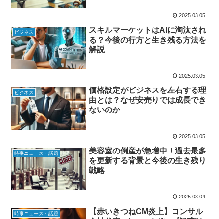
2025.03.05
スキルマーケットはAIに淘汰され
ビジネス
る？今後の行方と生き残る方法を
解説
2025.03.05
価格設定がビジネスを左右する理
ビジネス
由とは？なぜ安売りでは成長でき
ないのか
2025.03.05
美容室の倒産が急増中！過去最多
時事ニュース・話題
を更新する背景と今後の生き残り
戦略
2025.03.04
【赤いきつねCM炎上】コンサル
時事ニュース・話題