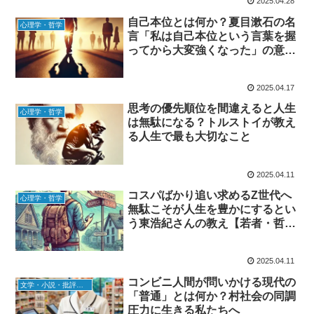
2025.04.28
自己本位とは何か？夏目漱石の名
心理学・哲学
言「私は自己本位という言葉を握
ってから大変強くなった」の意味
をやさしく解説
2025.04.17
思考の優先順位を間違えると人生
心理学・哲学
は無駄になる？トルストイが教え
る人生で最も大切なこと
2025.04.11
コスパばかり追い求めるZ世代へ
心理学・哲学
無駄こそが人生を豊かにするとい
う東浩紀さんの教え【若者・哲
学・未来の生き方】
2025.04.11
コンビニ人間が問いかける現代の
文学・小説・批評・ビジネス書
「普通」とは何か？村社会の同調
圧力に生きる私たちへ