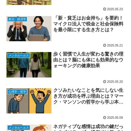
2025.05.23
「新・貧乏はお金持ち」を要約！
政治・経済学
マイクロ法人で税金と社会保険料
を最小限にする生き方とは？
2025.05.21
歩く習慣で人生が変わる驚きの理
メンタルヘルス
由とは？脳にも体にも効果的なウ
ォーキングの健康効果
2025.05.20
クソみたいなことを気にしない生
心理学・哲学
き方が成功を呼ぶ理由とは？マー
ク・マンソンの哲学から学ぶ本当
の自己成長法
2025.05.09
ネガティブな感情は成功の鍵だっ
メンタルヘルス