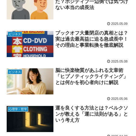
た？ポジティブ一辺倒では気づけ
ない本当の成長法
2025.05.09
ブックオフ大量閉店の真相とは？
ビジネス
実は過去最高益に迫る急成長中！
その理由と事業転換を徹底解説
2025.05.08
脳に快楽物質があふれる文章術
ビジネス
「ヒプノティックライティング」
とは何かを初心者向けに解説
2025.05.06
運を良くする方法とは？ベルクソ
心理学・哲学
ンが教える「運に法則がある」と
いう考え方