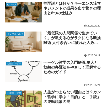
性弱説とは何か？キーエンス流マ
ビジネス
ネジメントが成果を出す驚きの理
由と8つの仕組み
2025.06.20
「最低限の人間関係で生きてい
メンタルヘルス
く」が教える心がラクになる断捨
離術 人付き合いに疲れた人必見
の要約と実践方法
2025.06.19
ヘーゲル哲学の入門解説 主人と
心理学・哲学
奴隷の弁証法をやさしく理解する
ためのガイド
2025.05.24
人生がつまらない理由とは？カン
心理学・哲学
ト哲学に学ぶ「目的」と「手段」
の逆転現象の罠