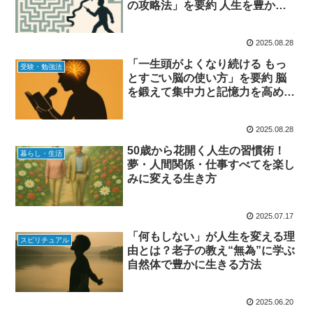
の攻略法」を要約 人生を豊かに
する資産戦略と人間関係の整え方
2025.08.28
「一生頭がよくなり続ける もっ
受験・勉強法
とすごい脳の使い方」を要約 脳
を鍛えて集中力と記憶力を高める
方法
2025.08.28
50歳から花開く人生の習慣術！
暮らし・生活
夢・人間関係・仕事すべてを楽し
みに変える生き方
2025.07.17
「何もしない」が人生を変える理
スピリチュアル
由とは？老子の教え“無為”に学ぶ
自然体で豊かに生きる方法
2025.06.20