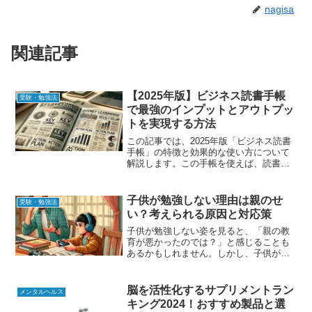
nagisa
関連記事
【2025年版】ビジネス読書手帳
受験・勉強法
で最強のインプットとアウトプッ
トを実現する方法
この記事では、2025年版「ビジネス読書
手帳」の特徴と効果的な使い方について
解説します。この手帳を使えば、読書の
知識を効果的にインプットし、それをア
ウトプットに活かすことで、ビジネスパ
ーソンとしてのスキルを飛躍的に向上さ
子供が勉強しない理由は親のせ
受験・勉強法
せることができます。...
い？考えられる原因と対応策
子供が勉強しない姿を見ると、「親の教
育が悪かったのでは？」と感じることも
あるかもしれません。しかし、子供が勉
強に向き合わない理由は、親だけではな
く、環境や子供自身の特性にも関係して
います。本記事では、親の影響を含めた
脳を活性化するサプリメントラン
メンタルヘルス
勉強しない理由を分析し、...
キング2024！おすすめ製品と選