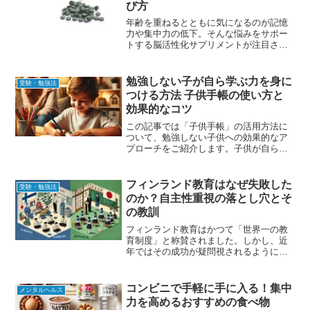
び方
年齢を重ねるとともに気になるのが記憶
力や集中力の低下。そんな悩みをサポー
トする脳活性化サプリメントが注目され
ています。今回は、2024年の最新ランキ
ングから、効果的な脳活性化サプリとそ
の選び方を詳しく解説します。2024年注
勉強しない子が自ら学ぶ力を身に
受験・勉強法
目の脳活性化サプ...
つける方法 子供手帳の使い方と
効果的なコツ
この記事では「子供手帳」の活用方法に
ついて、勉強しない子供への効果的なア
プローチをご紹介します。子供が自ら学
ぶ力を身につけ、自信を育むためにおす
すめの方法を具体的に解説します。子供
手帳とは？その目的と作り方子供手帳と
フィンランド教育はなぜ失敗した
受験・勉強法
は、子供自身が自分の予定...
のか？自主性重視の落とし穴とそ
の教訓
フィンランド教育はかつて「世界一の教
育制度」と称賛されました。しかし、近
年ではその成功が疑問視されるようにな
り、「失敗だったのでは？」という声も
上がっています。本記事では、フィンラ
ンド教育の問題点を掘り下げ、日本の教
コンビニで手軽に手に入る！集中
メンタルヘルス
育との比較を通じて、より...
力を高めるおすすめの食べ物