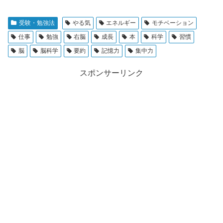
受験・勉強法
やる気
エネルギー
モチベーション
仕事
勉強
右脳
成長
本
科学
習慣
脳
脳科学
要約
記憶力
集中力
スポンサーリンク