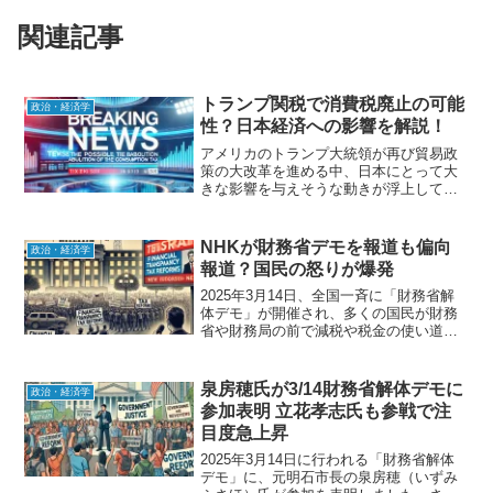
関連記事
トランプ関税で消費税廃止の可能
政治・経済学
性？日本経済への影響を解説！
アメリカのトランプ大統領が再び貿易政
策の大改革を進める中、日本にとって大
きな影響を与えそうな動きが浮上してい
ます。特に注目されるのが「トランプ関
税」と呼ばれる新たな関税政策で、日本
の消費税制度にも影響を与える可能性が
NHKが財務省デモを報道も偏向
政治・経済学
指摘されています。この記...
報道？国民の怒りが爆発
2025年3月14日、全国一斉に「財務省解
体デモ」が開催され、多くの国民が財務
省や財務局の前で減税や税金の使い道の
見直しを訴えました。しかし、NHKがこ
のデモを取り上げたものの、報道内容に
「偏向」があるとネット上で批判が殺到
泉房穂氏が3/14財務省解体デモに
政治・経済学
しています。この...
参加表明 立花孝志氏も参戦で注
目度急上昇
2025年3月14日に行われる「財務省解体
デモ」に、元明石市長の泉房穂（いずみ