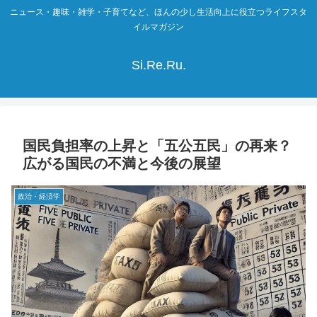
ニュース・趣味・雑学・子育てなど、ほんの少し生活向上に役立つライフスタ
イルマガジン
Si.Re.Ru.
国民負担率の上昇と「五公五民」の再来？
広がる国民の不満と今後の展望
政治・経済学