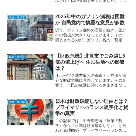
ふさほ）氏が参加を表明しました。さら
に、NHK党の立花孝志（たちばな たか
し）氏も選挙カーで参戦することを発表
し、大きな話題となっています。このデ
2025年中のガソリン減税は困難
政治・経済学
モは、財務省の...
か 自民党内で慎重な意見が多数
近年、ガソリン価格の高騰が続き、家計
への負担が大きくなっています。その一
因とされるのが、ガソリン税の「暫定税
率」です。この暫定税率の廃止が議論さ
れていますが、2025年中の実現は困難で
あるとの見方が強まっています。本記事
【財政危機】北見市でごみ袋1.5
政治・経済学
では、ガソリン税の暫...
倍の値上げへ 住民生活への影響
は？
オホーツク地方最大の都市・北見市が深
刻な財政危機に直面しています。その影
響で、市民の生活に関わるさまざまな負
担が増大する見込みです。特に注目され
ているのが、指定ごみ袋の値上げ。最も
大きいサイズのごみ袋は、10枚で1350円
日本は財政破綻しない理由とは？
政治・経済学
になる可能性があり...
プライマリーバランス黒字化と貨
幣の真実
この記事では、中野剛志著『政策の哲
学』から「日本は財政破綻しない」と言
われる理由や、プライマリーバランス
（PB）黒字化を目指す政策の問題点につ