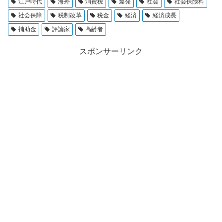
江戸時代
海外
消費税
爆発
社会
社会保険料
社会保障
税制改革
税金
経済
経済成長
補助金
評論家
高齢者
スポンサーリンク