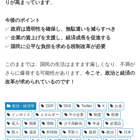
りが高まっています
。
今後のポイント
✅
政府は透明性を確保し、無駄遣いを減らすべき
✅
企業の賃上げを支援し、経済成長を促進する
✅
国民に公平な負担を求める税制改革が必要
このままでは、国民の生活はますます厳しくなり、不満が
さらに爆発する可能性があります。
今こそ、政治と経済の
改革が求められているのです！
政治・経済学
GDP
SNS
Twitter
X
お金
インボイス
エネルギー
中小企業
制度
医療
収入
国家
増税
少子高齢化
年金
必需品
怒り
成長
所得税
手取り
政府
政治
日本