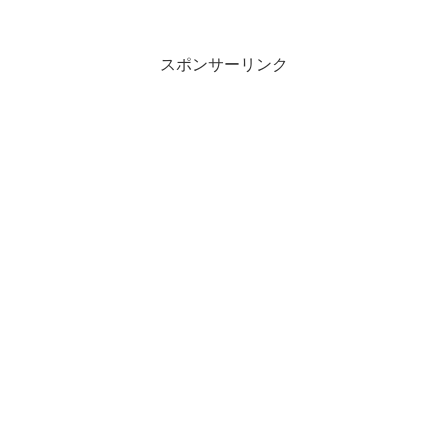
いて解説します。また、貨幣の本質や積
極財政への課題についても掘り下げてい
きます。財務省や主流派経済...
スポンサーリンク