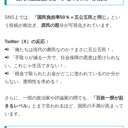
SNS上では、
「国民負担率50％＝五公五民と同じ」
とい
う投稿が相次ぎ、
庶民の怒り
が可視化されています。
Twitter（X）の反応：
📢 「俺たちは現代の農民なのか？まさに五公五民！」
📢 「手取りが減る一方で、社会保障の恩恵は受けられな
い。これじゃ生活できない！」
📢 「税金で取られたお金がどこに使われているのか分か
らない。透明性を求める！」
さらに、一部の政治家や評論家の間でも、
「百姓一揆が起
きるレベル」
とまで言われるほど、国民の不満が高まって
います。