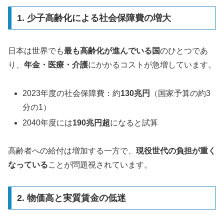
1. 少子高齢化による社会保障費の増大
日本は世界でも
最も高齢化が進んでいる国
のひとつであ
り、
年金・医療・介護
にかかるコストが急増しています。
2023年度の社会保障費：約
130兆円
（国家予算の約3
分の1）
2040年度には
190兆円超
になると試算
高齢者への給付は増加する一方で、
現役世代の負担が重く
なっている
ことが問題視されています。
2. 物価高と実質賃金の低迷