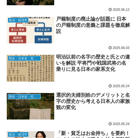
2025.06.12
戸籍制度の廃止論が話題に 日本
政治・経済学
の戸籍制度の意義と課題を徹底解
説
2025.06.03
明治以前の名字の歴史と氏との違
歴史・日本史・世界史
いを解説 平将門や戦国武将の名
乗りに見る日本の家系文化
2025.05.24
選択的夫婦別姓のデメリットと名
歴史・日本史・世界史
字の歴史から考える日本人の家族
観の変化
2025.05.24
「新・貧乏はお金持ち」を要約！
政治・経済学