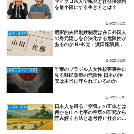
マイクロ法人で税金と社会保険料
を最小限にする生き方とは？
2025.05.21
選択的夫婦別姓制度は在日外国人
政治・経済学
の身元隠しを合法化する危険性が
あるのか NHK党・浜田聡議員が
警鐘
2025.05.08
千葉のブラジル人女性殺害事件に
時事ニュース・話題
見る移民政策の危険性 日本の治
安は本当に守られているのか
2025.05.07
日本人を縛る「空気」の正体とは
心理学・哲学
何かを山本七平の空気の研究から
読み解く方法と思考停止社会の本
質