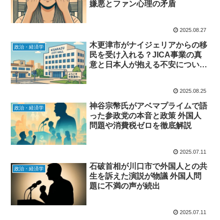
嫌悪とファン心理の矛盾
2025.08.27
木更津市がナイジェリアからの移
政治・経済学
民を受け入れる？JICA事業の真
意と日本人が抱える不安について
徹底解説
2025.08.25
神谷宗幣氏がアベマプライムで語
政治・経済学
った参政党の本音と政策 外国人
問題や消費税ゼロを徹底解説
2025.07.11
石破首相が川口市で外国人との共
政治・経済学
生を訴えた演説が物議 外国人問
題に不満の声が続出
2025.07.11