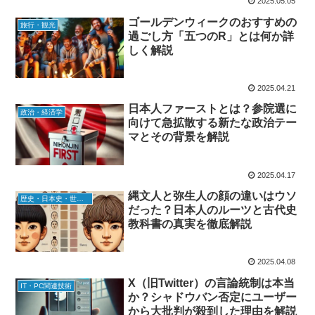
2025.05.05
ゴールデンウィークのおすすめの
旅行・観光
過ごし方「五つのR」とは何か詳
しく解説
2025.04.21
日本人ファーストとは？参院選に
政治・経済学
向けて急拡散する新たな政治テー
マとその背景を解説
2025.04.17
縄文人と弥生人の顔の違いはウソ
歴史・日本史・世界史
だった？日本人のルーツと古代史
教科書の真実を徹底解説
2025.04.08
X（旧Twitter）の言論統制は本当
IT・PC関連技術
か？シャドウバン否定にユーザー
から大批判が殺到した理由を解説