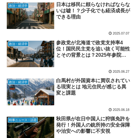
日本は移民に頼らなければならな
政治・経済学
いは嘘！？少子化でも経済成長が
できる理由
2025.07.07
参政党が北海道で政党支持率4
政治・経済学
位！国民民主党を追い抜く可能性
とその背景とは？2025年参院選
に向けて注目の世論調査結果
2025.06.27
白馬村が外国資本に買収されてい
政治・経済学
る現実とは 地元住民が感じる異
変と課題
2025.06.18
秋田県が在日中国人に狩猟免許を
時事ニュース・話題
発行！外国人の銃所持の安全保障
や治安への影響に不安視