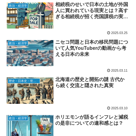
相続税のせいで日本の土地が外国
政治・経済学
人に買われている現実とは？高す
ぎる相続税が招く売国課税の実態
を解説
2025.03.25
ニセコ問題と日本の移民問題につ
政治・経済学
いて人気YouTuberの動画から考
える日本の未来
2025.03.11
北海道の歴史と開拓の謎 古代か
歴史・日本史・世界史
ら続く交流と隠された真実
2025.03.10
ホリエモンが語るインフレと減税
政治・経済学
の是非についての違和感とは？