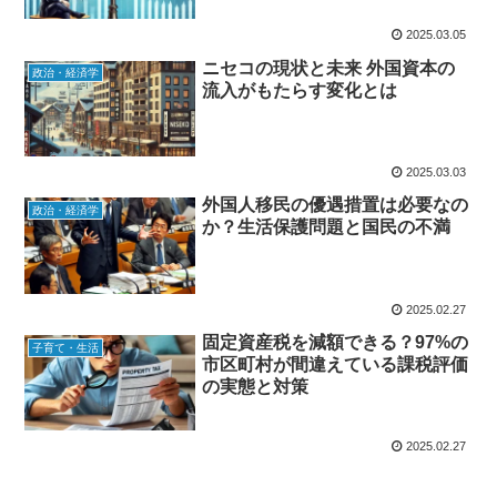
2025.03.05
ニセコの現状と未来 外国資本の
政治・経済学
流入がもたらす変化とは
2025.03.03
外国人移民の優遇措置は必要なの
政治・経済学
か？生活保護問題と国民の不満
2025.02.27
固定資産税を減額できる？97%の
子育て・生活
市区町村が間違えている課税評価
の実態と対策
2025.02.27