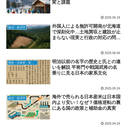
変と課題
2025.06.18
外国人による無許可開発が北海道
政治・経済学
で深刻化中…土地買収と建設が止
まらない現実と行政の対応の問題
点を解説
2025.06.04
明治以前の名字の歴史と氏との違
歴史・日本史・世界史
いを解説 平将門や戦国武将の名
乗りに見る日本の家系文化
2025.05.24
海外で売られる日本産米は日本国
政治・経済学
内より安い！なぜ？価格逆転の裏
にある国の政策と補助金の真実
2025.04.24