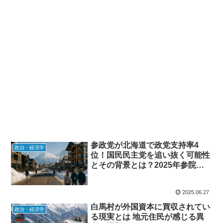
参政党が北海道で政党支持率4
政治・経済学
位！国民民主党を追い抜く可能性
とその背景とは？2025年参院選
に向けて注目の世論調査結果
2025.06.27
白馬村が外国資本に買収されてい
政治・経済学
る現実とは 地元住民が感じる異