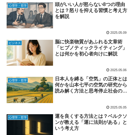
頭がいい人が怒らない8つの理由
心理学・哲学
とは？怒りを抑える習慣と考え方
を解説
2025.05.09
脳に快楽物質があふれる文章術
ビジネス
「ヒプノティックライティング」
とは何かを初心者向けに解説
2025.05.06
日本人を縛る「空気」の正体とは
心理学・哲学
何かを山本七平の空気の研究から
読み解く方法と思考停止社会の本
質
2025.05.05
運を良くする方法とは？ベルクソ
心理学・哲学
ンが教える「運に法則がある」と
いう考え方