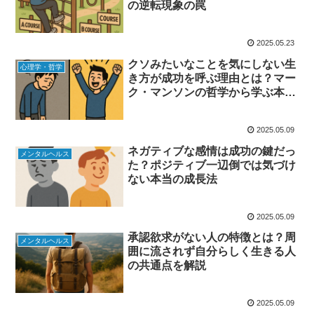
の逆転現象の罠
2025.05.23
クソみたいなことを気にしない生
心理学・哲学
き方が成功を呼ぶ理由とは？マー
ク・マンソンの哲学から学ぶ本当
の自己成長法
2025.05.09
ネガティブな感情は成功の鍵だっ
メンタルヘルス
た？ポジティブ一辺倒では気づけ
ない本当の成長法
2025.05.09
承認欲求がない人の特徴とは？周
メンタルヘルス
囲に流されず自分らしく生きる人
の共通点を解説
2025.05.09