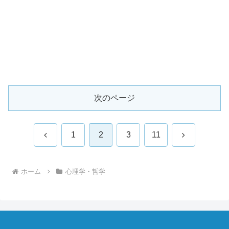
次のページ
前
次
1
2
3
11
へ
へ
ホーム
心理学・哲学