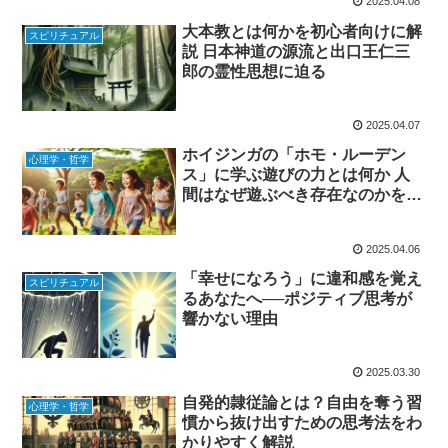
2025.04.08
大本教とは何かを初心者向けに解
スピリチュアル
説 日本神道の源流と出口王仁三
郎の霊性思想に迫る
2025.04.07
ホイジンガの「ホモ・ルーデン
心理学・哲学
ス」に学ぶ遊びの力とは何か 人
間はなぜ遊ぶべき存在なのかを解
説
2025.04.06
「幸せになろう」に違和感を覚え
スピリチュアル
るあなたへ──ポジティブ思考が
響かない理由
2025.03.30
自発的隷従論とは？自由を奪う習
心理学・哲学
慣から抜け出すための思考法をわ
かりやすく解説