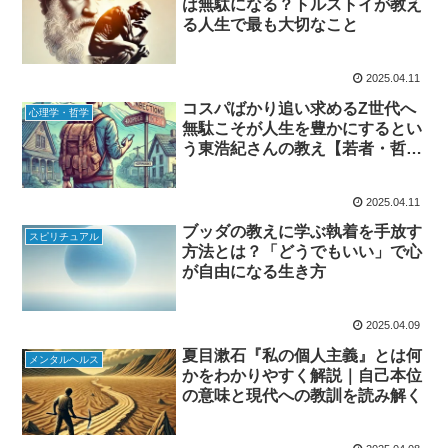
は無駄になる？トルストイが教え
る人生で最も大切なこと
2025.04.11
コスパばかり追い求めるZ世代へ
心理学・哲学
無駄こそが人生を豊かにするとい
う東浩紀さんの教え【若者・哲
学・未来の生き方】
2025.04.11
ブッダの教えに学ぶ執着を手放す
スピリチュアル
方法とは？「どうでもいい」で心
が自由になる生き方
2025.04.09
夏目漱石『私の個人主義』とは何
メンタルヘルス
かをわかりやすく解説｜自己本位
の意味と現代への教訓を読み解く