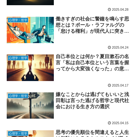
2025.04.28
働きすぎの社会に警鐘を鳴らす思
心理学・哲学
想とは？ポール・ラファルグの
「怠ける権利」が現代人に突き刺
さる理由
2025.04.24
自己本位とは何か？夏目漱石の名
心理学・哲学
言「私は自己本位という言葉を握
ってから大変強くなった」の意味
をやさしく解説
2025.04.17
嫌なことからは逃げてもいいと浅
心理学・哲学
田彰は言った逃げる哲学と現代社
会における生き方の選択
2025.04.15
思考の優先順位を間違えると人生
心理学・哲学