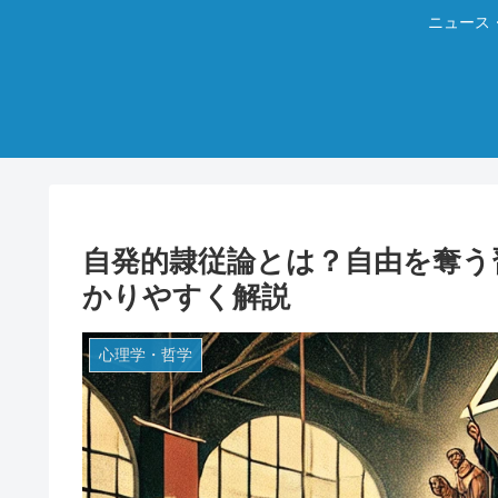
ニュース
自発的隷従論とは？自由を奪う
かりやすく解説
心理学・哲学