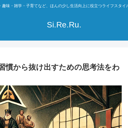
・趣味・雑学・子育てなど、ほんの少し生活向上に役立つライフスタイ
Si.Re.Ru.
習慣から抜け出すための思考法をわ