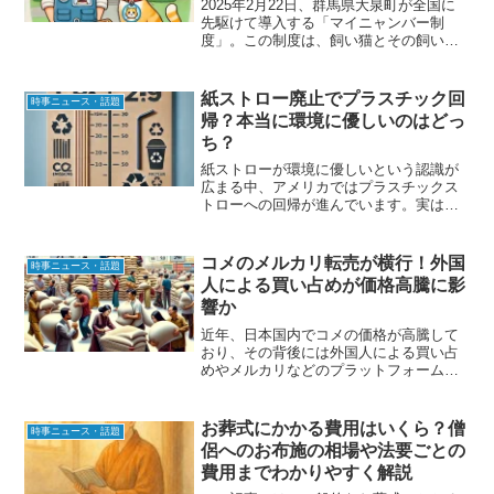
2025年2月22日、群馬県大泉町が全国に
先駆けて導入する「マイニャンバー制
度」。この制度は、飼い猫とその飼い主
の情報を登録することで、猫の適正飼育
を促進し、地域全体の住環境を改善する
ことを目的としています。本記事では、
紙ストロー廃止でプラスチック回
時事ニュース・話題
制度の具体的な内容と...
帰？本当に環境に優しいのはどっ
ち？
紙ストローが環境に優しいという認識が
広まる中、アメリカではプラスチックス
トローへの回帰が進んでいます。実は、
紙ストローの方が環境負荷が高い可能性
が指摘されており、SDGsの取り組みにも
疑問の声が上がっています。この記事で
コメのメルカリ転売が横行！外国
時事ニュース・話題
は、紙ストローとプラ...
人による買い占めが価格高騰に影
響か
近年、日本国内でコメの価格が高騰して
おり、その背後には外国人による買い占
めやメルカリなどのプラットフォームを
利用した転売があると指摘されていま
す。特に、中国人、ベトナム人、インド
人などの外国人が市場に積極的に関与し
お葬式にかかる費用はいくら？僧
時事ニュース・話題
ており、一般消費者に影響を...
侶へのお布施の相場や法要ごとの
費用までわかりやすく解説