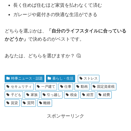
長く住めば住むほど家賃を払わなくて済む
ガレージや庭付きの快適な生活ができる
どちらを選ぶかは、
「自分のライフスタイルに合っている
かどうか」
で決めるのがベストです。
あなたは、どちらを選びますか？ 🤔
時事ニュース・話題
暮らし・生活
ストレス
セキュリティ
一戸建て
仕事
動画
固定資産税
子ども
家族
引っ越し
税金
経営
経費
賃貸
質問
離婚
スポンサーリンク