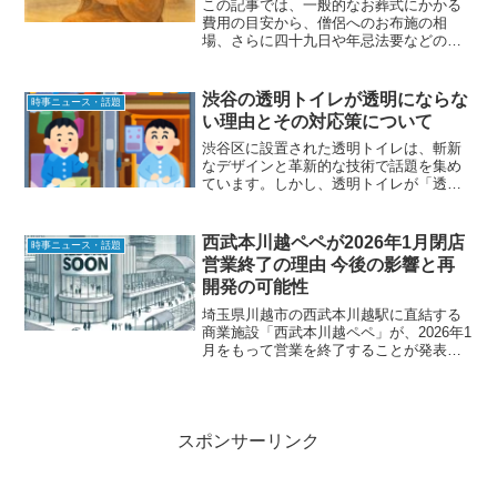
この記事では、一般的なお葬式にかかる
費用の目安から、僧侶へのお布施の相
場、さらに四十九日や年忌法要などの将
来的な費用まで詳しくご紹介します。お
金に関することは事前に知っておくこと
で安心につながります。葬儀を考え始め
渋谷の透明トイレが透明にならな
時事ニュース・話題
た方や、将来に備えたい方に...
い理由とその対応策について
渋谷区に設置された透明トイレは、斬新
なデザインと革新的な技術で話題を集め
ています。しかし、透明トイレが「透明
にならない」という現象が発生し、その
理由や対応策が注目されています。この
トイレは、通常、鍵をかけるとガラスが
西武本川越ペペが2026年1月閉店
時事ニュース・話題
曇りガラスになり、外から...
営業終了の理由 今後の影響と再
開発の可能性
埼玉県川越市の西武本川越駅に直結する
商業施設「西武本川越ペペ」が、2026年1
月をもって営業を終了することが発表さ
れました。1991年の開業以来、約35年に
わたって地域の人々や観光客に親しまれ
てきたこの施設の閉店は、地元経済や商
業環境に大き...
スポンサーリンク