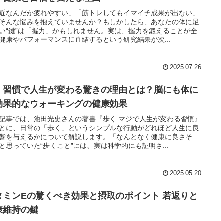
近なんだか疲れやすい」「筋トレしてもイマイチ成果が出ない」
そんな悩みを抱えていませんか？もしかしたら、あなたの体に足
い“鍵”は「握力」かもしれません。実は、握力を鍛えることが全
健康やパフォーマンスに直結するという研究結果が次...
2025.07.26
く習慣で人生が変わる驚きの理由とは？脳にも体に
効果的なウォーキングの健康効果
記事では、池田光史さんの著書『歩く マジで人生が変わる習慣』
とに、日常の「歩く」というシンプルな行動がどれほど人生に良
響を与えるかについて解説します。「なんとなく健康に良さそ
と思っていた“歩くこと”には、実は科学的にも証明さ...
2025.05.20
タミンEの驚くべき効果と摂取のポイント 若返りと
康維持の鍵