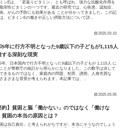
ミンEは、「若返りビタミン」 とも呼ばれ、強力な抗酸化作用を
脂溶性ビタミンの一つです。最近の研究では、心疾患、認知症、
病、がんの予防にも効果がある ことが分かってきました。この記
は、ビタミンEの働きや正しい摂取方法について詳...
2025.03.10
和5年に行方不明となった9歳以下の子どもが1,115人
達する深刻な現実
5年、日本国内で行方不明となった9歳以下の子どもが 1,115人 に
ことが警察庁の統計から明らかになりました。この数字は決して
できるものではなく、家庭内の問題、犯罪、誘拐、人身売買な
さまざまな背景が考えられます。本記事では、...
2025.03.05
要約】貧困と脳「働かない」のではなく「働けな
」貧困の本当の原因とは？
困は自己責任」と考えられがちですが、本当にそうなのでしょう