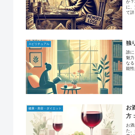
か？
に、
て詳
独
スピリチュアル
誰に
魅力
なる
能性
お
健康・美容・ダイエット
方
お酒
た。