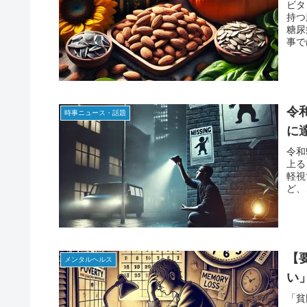
ビタ
持つ
糖尿
事で
令
時事ニュース・話題
に
令和
上る
軽視
ど、
【
メンタルヘルス
い
「貧