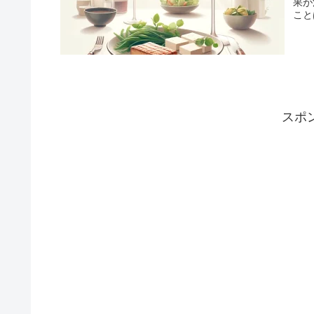
果が
こと
スポ