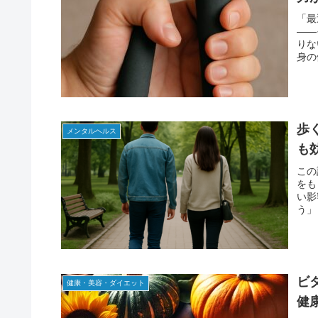
「最
——
りな
身の
歩
メンタルヘルス
も
この
をも
い影
う」
ビ
健康・美容・ダイエット
健