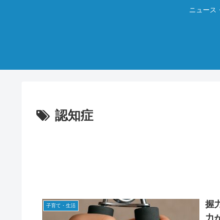
ニュース
認知症
握
子育て・生活
力