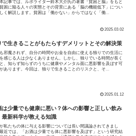
本記事では、ルポライター鈴木大介氏の著書『貧困と脳』をもと
貧困に陥る人々の実態とその背景にある「脳の機能低下」につい
しく解説します。貧困は「働かない」からではなく「働...
2025.03.02
りで生きることがもたらすデメリットとその解決策
も邪魔されず、自分の時間やお金を自由に使える独りでの生活に
を感じる人は少なくありません。しかし、独りでいる時間が長く
と、知らず知らずのうちに健康やメンタル面に悪影響を及ぼす可
があります。今回は、独りで生きることのリスクと、そ...
2025.01.12
酒は少量でも健康に悪い？体への影響と正しい飲み
：最新科学が教える知識
が私たちの体に与える影響については長い間議論されてきまし
最近では、「お酒は少量でも体に悪影響を及ぼす」という研究結