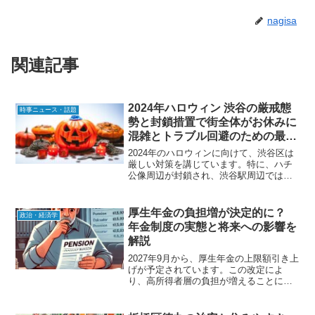
nagisa
関連記事
2024年ハロウィン 渋谷の厳戒態
時事ニュース・話題
勢と封鎖措置で街全体がお休みに
混雑とトラブル回避のための最新
情報
2024年のハロウィンに向けて、渋谷区は
厳しい対策を講じています。特に、ハチ
公像周辺が封鎖され、渋谷駅周辺では訪
問を控えるように呼びかけがされていま
す。また、商業施設や飲食店も臨時休業
や営業時間の短縮を決定しており、渋谷
厚生年金の負担増が決定的に？
政治・経済学
全体が「ハロウィン休...
年金制度の実態と将来への影響を
解説
2027年9月から、厚生年金の上限額引き上
げが予定されています。この改定によ
り、高所得者層の負担が増えることにな
りますが、果たして本当に「高所得者」
だけの問題なのか？ 実は、中間層にも影
響が及ぶ可能性があり、年金制度そのも