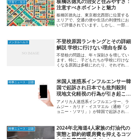
板橋区徳丸の治安と住みやすさ：
子育て・生活
のの持続性が改めて...
注意すべきポイントと魅力
板橋区徳丸は、東京都北西部に位置する
エリアで、交通の便や生活の利便性にお
いて評価されています。しかし、一部の
治安に関する懸念も報告されており、住
む場所を選ぶ際には注意が必要です。こ
の記事では、徳丸エリアの治安状況や住
不登校原因ランキングとその詳細
メンタルヘルス
環境について詳しく解説し...
解説 学校に行けない理由を探る
不登校の問題は、年々深刻さを増してい
ます。特に、子どもたちが学校に行けな
くなる原因は多岐にわたり、それぞれが
複雑に絡み合っています。ここでは、
2023年の不登校原因ランキングを元に、
各要因について詳しく解説し、改善策や
米国人迷惑系インフルエンサー韓
時事ニュース・話題
サポート方法について考...
国で起訴され日本でも批判殺到
現地文化軽視の行為が引き起こす
国際的騒動の全貌
アメリカ人迷惑系インフルエンサー、ラ
ムジー・カリド・イスマエル（通称「ジ
ョニー・ソマリ」）が韓国で起訴され、
大きな話題となっています。韓国での迷
惑行為に加え、日本でも過去に問題を引
き起こしており、彼の行動に対する非難
2024年北海道4人家族の灯油代の
時事ニュース・話題
が殺到しています。本記事...
実態と節約術暖房費を抑えるコツ