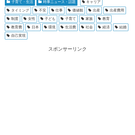
子育て・生活
時事ニュース・話題
キャリア
タイミング
不安
仕事
価値観
出産
出産費用
制度
女性
子ども
子育て
家族
教育
教育費
日本
環境
生活費
社会
経済
結婚
自己実現
スポンサーリンク