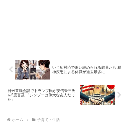
いじめ対応で追い詰められる教員たち 精
神疾患による休職が過去最多に
日米首脳会談でトランプ氏が安倍晋三氏
を5度言及 「シンゾーは偉大な友人だっ
た」
ホーム
子育て・生活