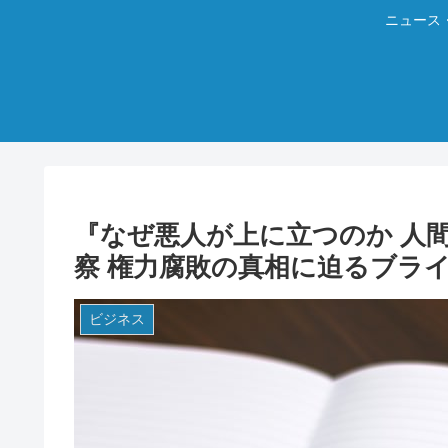
ニュース
『なぜ悪人が上に立つのか 人
察 権力腐敗の真相に迫るブラ
ビジネス