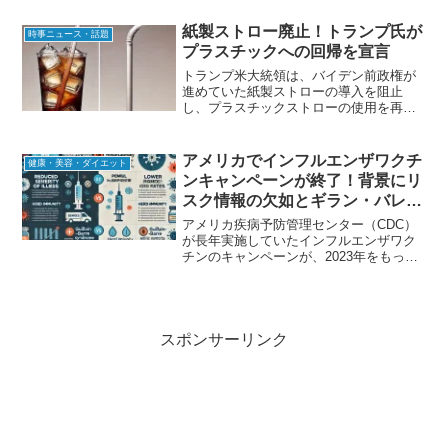
合でも救済措置が限られており、多くの
被害者が泣き寝入りしている現状があり
紙製ストロー廃止！トランプ氏が
時事ニュース・話題
ます。この記事では、置き...
プラスチックへの回帰を宣言
トランプ米大統領は、バイデン前政権が
進めていた紙製ストローの導入を阻止
し、プラスチックストローの使用を再開
する大統領令に署名する意向を示しまし
た。彼は「紙製ストローは機能しない」
と断言し、「プラスチックに戻すべき
アメリカでインフルエンザワクチ
健康・美容・ダイエット
だ」と主張しています。この動...
ンキャンペーンが終了！背景にリ
スク情報の欠如とギラン・バレー
症候群の懸念
アメリカ疾病予防管理センター（CDC）
が長年実施していたインフルエンザワク
チンのキャンペーンが、2023年をもって
終了しました。この決定の背景には、ワ
クチンのメリットばかりを強調し、リス
クについて十分な情報提供がされていな
かったことに対する...
スポンサーリンク