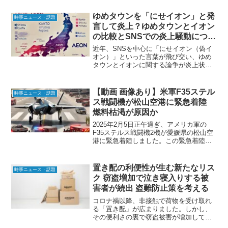
多くの道民が不満と疑問を表明していま
す。この記事では、動画で取り上げられ
ゆめタウンを「にせイオン」と発
時事ニュース・話題
た道民の率直な声をもとに...
言して炎上？ゆめタウンとイオン
の比較とSNSでの炎上騒動につい
て
近年、SNSを中心に「にせイオン（偽イ
オン）」といった言葉が飛び交い、ゆめ
タウンとイオンに関する論争が炎上状態
に発展しています。本記事では、この話
題の背景や、論争の中心となっている地
域間の意識の違いについて初心者でもわ
【動画 画像あり】米軍F35ステル
時事ニュース・話題
かりやすく解説します。...
ス戦闘機が松山空港に緊急着陸
燃料枯渇が原因か
2025年2月5日正午過ぎ、アメリカ軍の
F35ステルス戦闘機2機が愛媛県の松山空
港に緊急着陸しました。この緊急着陸は
燃料枯渇が原因とされており、空港運営
や民間便の運航にも影響を与えました。
米軍F35戦闘機の緊急着陸 詳細と原因松
置き配の利便性が生む新たなリス
時事ニュース・話題
山空港事務所...
ク 窃盗増加で泣き寝入りする被
害者が続出 盗難防止策を考える
コロナ禍以降、非接触で荷物を受け取れ
る「置き配」が広まりました。しかし、
その便利さの裏で窃盗被害が増加してい
ることをご存知でしょうか？盗まれた場