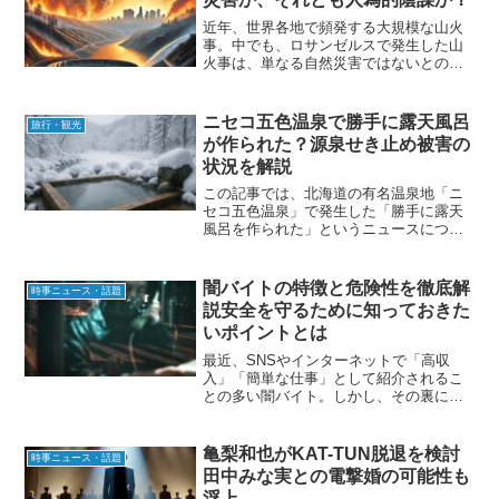
近年、世界各地で頻発する大規模な山火
事。中でも、ロサンゼルスで発生した山
火事は、単なる自然災害ではないとの指
摘が相次いでいます。一部では、HAARP
や人為的なテロ行為が関与しているとい
う説も浮上。さらに、市長や行政の対応
ニセコ五色温泉で勝手に露天風呂
旅行・観光
に対する疑念が浮かび...
が作られた？源泉せき止め被害の
状況を解説
この記事では、北海道の有名温泉地「ニ
セコ五色温泉」で発生した「勝手に露天
風呂を作られた」というニュースについ
て、初心者の方にもわかりやすく解説し
ます。温泉好きの方やこれから旅行を計
画している方は、ぜひ参考にしてくださ
闇バイトの特徴と危険性を徹底解
時事ニュース・話題
い。ニセコ五色温泉で発覚...
説安全を守るために知っておきた
いポイントとは
最近、SNSやインターネットで「高収
入」「簡単な仕事」として紹介されるこ
との多い闇バイト。しかし、その裏には
大きなリスクが潜んでいます。本記事で
は、闇バイトの特徴や危険性を詳しく解
説し、巻き込まれないための注意点をお
亀梨和也がKAT-TUN脱退を検討
時事ニュース・話題
伝えします。闇バイトとは...
田中みな実との電撃婚の可能性も
浮上