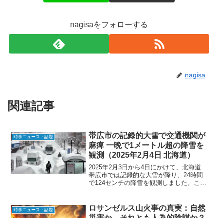
nagisaをフォローする
nagisa
関連記事
帯広市の記録的大雪で交通機関が
時事ニュース・話題
麻痺 一晩で1メートル超の降雪を
観測（2025年2月4日 北海道）
2025年2月3日から4日にかけて、北海道
帯広市では記録的な大雪が降り、24時間
で124センチの降雪を観測しました。これ
は北海道として観測史上最多の降雪量と
なり、市民生活に甚大な影響を与えてい
ます。本記事では、大雪の原因、交通機
ロサンゼルス山火事の真実：自然
時事ニュース・話題
関への影響、...
災害か、それとも人為的陰謀か？