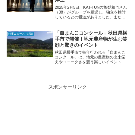
2025年2月5日、KAT-TUNの亀梨和也さん
（38）がグループを脱退し、独立を検討
しているとの報道がありました。また、
フリーアナウンサーの田中みな実さん
（38）との電撃婚の可能性も報じられ、
ファンの間で大きな話題となっていま
「自まんこコンクール」秋田県横
時事ニュース・話題
す。亀梨和也...
手市で開催！地元農産物が生む笑
顔と驚きのイベント
秋田県横手市で毎年行われる「自まんこ
コンクール」は、地元の農産物の出来栄
えやユニークさを競う楽しいイベントで
す。地元のJA秋田ふるさと金沢支部女性
部が主催し、農業の魅力を広めながら地
域活性化に貢献しています。この記事で
は、その見どころや地域...
スポンサーリンク