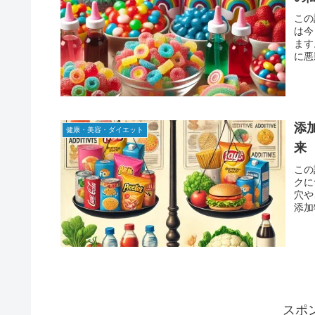
この
は今
ます
に悪
添
健康・美容・ダイエット
来
この
クに
穴や
添加
スポ