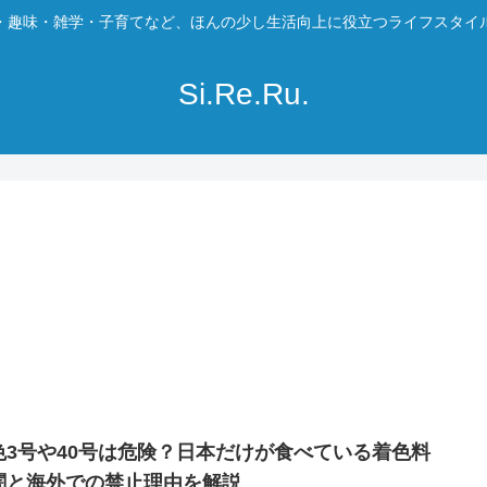
・趣味・雑学・子育てなど、ほんの少し生活向上に役立つライフスタイ
Si.Re.Ru.
色3号や40号は危険？日本だけが食べている着色料
闇と海外での禁止理由を解説