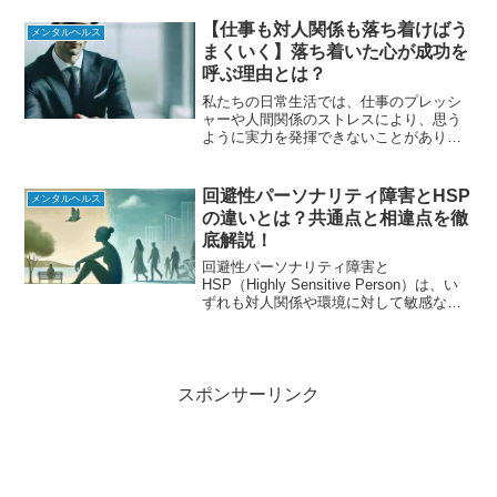
カントが挙げた4つの具体例、その証明方
法について詳しく解説します。アンチノ
【仕事も対人関係も落ち着けばう
メンタルヘルス
ミーとは何かアンチノミー...
まくいく】落ち着いた心が成功を
呼ぶ理由とは？
私たちの日常生活では、仕事のプレッシ
ャーや人間関係のストレスにより、思う
ように実力を発揮できないことがありま
す。そんな時に役立つのが、和田秀樹さ
んの著書『仕事も対人関係も落ち着けば
うまくいく』です。本書では、 「落ち着
回避性パーソナリティ障害とHSP
メンタルヘルス
いた心こそが最高のパフ...
の違いとは？共通点と相違点を徹
底解説！
回避性パーソナリティ障害と
HSP（Highly Sensitive Person）は、い
ずれも対人関係や環境に対して敏感な反
応を示す点で共通していますが、その本
質や特徴には明確な違いがあります。本
記事では、それぞれの特徴を詳しく解説
し、両者...
スポンサーリンク