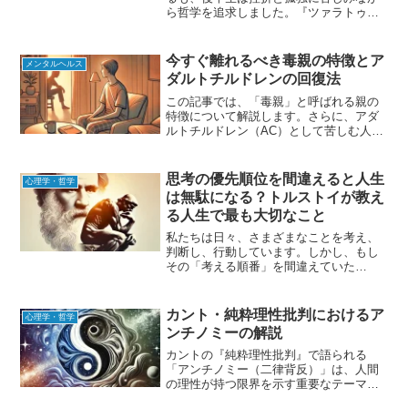
ら哲学を追求しました。『ツァラトゥス
トラはこう語った』がどのような状況で
書かれたのかを知ることで、ニーチェの
思想の背景がより明確になります。この
今すぐ離れるべき毒親の特徴とア
メンタルヘルス
記事では、ニーチェの人生...
ダルトチルドレンの回復法
この記事では、「毒親」と呼ばれる親の
特徴について解説します。さらに、アダ
ルトチルドレン（AC）として苦しむ人が
自己回復を進めるための方法もご紹介し
ます。親子関係で悩む人にとって、役立
つ情報をお届けします。毒親とは？毒親
思考の優先順位を間違えると人生
心理学・哲学
とは、子どもに過剰な干...
は無駄になる？トルストイが教え
る人生で最も大切なこと
私たちは日々、さまざまなことを考え、
判断し、行動しています。しかし、もし
その「考える順番」を間違えていた
ら…？今回は、ロシアの文豪トルストイ
が語った「思考の優先順位の大切さ」に
ついて初心者にもわかりやすく解説しま
カント・純粋理性批判におけるア
心理学・哲学
す。なぜ思考の順番が大事なの...
ンチノミーの解説
カントの『純粋理性批判』で語られる
「アンチノミー（二律背反）」は、人間
の理性が持つ限界を示す重要なテーマで
す。本記事では、アンチノミーの概念、