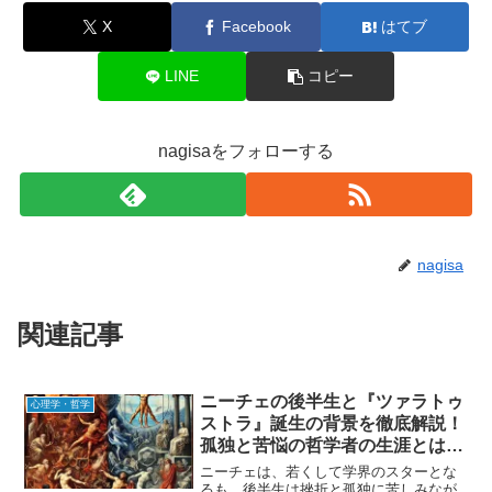
X
Facebook
はてブ
LINE
コピー
nagisaをフォローする
nagisa
関連記事
ニーチェの後半生と『ツァラトゥ
心理学・哲学
ストラ』誕生の背景を徹底解説！
孤独と苦悩の哲学者の生涯とは
［ニーチェ・ツァラトゥストラ
ニーチェは、若くして学界のスターとな
②］
るも、後半生は挫折と孤独に苦しみなが