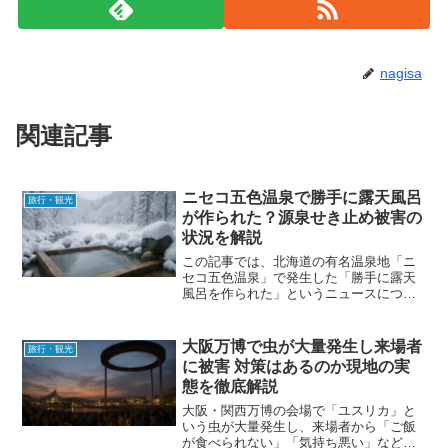
nagisa
関連記事
ニセコ五色温泉で勝手に露天風呂
旅行・観光
が作られた？源泉せき止め被害の
状況を解説
この記事では、北海道の有名温泉地「ニ
セコ五色温泉」で発生した「勝手に露天
風呂を作られた」というニュースについ
て、初心者の方にもわかりやすく解説し
ます。温泉好きの方やこれから旅行を計
画している方は、ぜひ参考にしてくださ
大阪万博で虫が大量発生し来場者
旅行・観光
い。ニセコ五色温泉で発覚...
に被害 対策はあるのか現地の実
態を徹底解説
大阪・関西万博の会場で「ユスリカ」と
いう虫が大量発生し、来場者から「ご飯
が食べられない」「気持ち悪い」などの