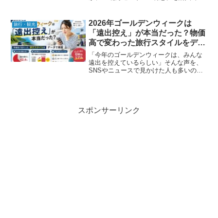
るのか？ と疑問に思う方も多いのではな
いでしょうか。この記事では、「みどり
の券売機」でJR北海道の特急券が購入で
2026年ゴールデンウィークは
旅行・観光
きるのか、その理由...
「遠出控え」が本当だった？物価
高で変わった旅行スタイルをデー
タで検証
「今年のゴールデンウィークは、みんな
遠出を控えているらしい」そんな声を、
SNSやニュースで見かけた人も多いので
はないでしょうか。2026年のゴールデン
ウィーク（GW）は、食品やガソリン、宿
泊費など、あらゆる生活コストの上昇が
続くなかで迎えた...
スポンサーリンク