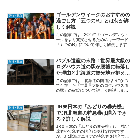
声が相次いでいます。防虫スプレーも効
果が薄く、暑さも加わって訪問をためら
う人が増えている状況です。本記事で
ゴールデンウィークのおすすめの
旅行・観光
は、虫の正体、発生原因、運...
過ごし方「五つのR」とは何か詳
しく解説
この記事では、2025年のゴールデンウィ
ークをより充実させるためのキーワード
「五つのR」について詳しく解説します。
産業カウンセラーの専門家が提案する休
み方のヒントを取り入れて、心と体をリ
フレッシュするためのアイデアをお届け
バブル遺産の末路！世界最大級の
旅行・観光
します。五つのRと...
ログハウス道の駅が廃墟に転落し
た理由と北海道の観光地が抱える
課題を徹底解説
この記事では、北海道の国道沿いにかつ
て存在した「世界最大級のログハウス道
の駅」の破綻について詳しく解説しま
す。バブル期に誕生しながらも今は廃墟
となったこの施設の背景や、北海道の観
光インフラが直面している問題点を紹介
JR東日本の「みどりの券売機」
旅行・観光
します。世界最大級のログハ...
でJR北海道の特急券は購入でき
る？詳しく解説
JR東日本の「みどりの券売機」は、指定
席券や特急券の購入に便利な端末です
が、JR北海道エリアの特急券を購入でき