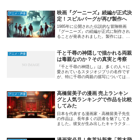
独特の世界観があり、魅力的なキャラク
ターや深みのあるストーリーで親しまれ
てきました。今回は、高橋留美子の代表
映画『グーニーズ』続編が正式決
アニメ・声優
作を売上ランキング順に紹...
定！スピルバーグが再び製作へ
1985年に公開された伝説的な冒険映画
『グーニーズ』の続編が正式に制作され
ることが発表されました。製作には、オ
リジナル版の製作総指揮を務めたスティ
ーヴン・スピルバーグが再び関わること
が決定。脚本はポッツィ・ポンチローリ
千と千尋の神隠しで描かれる両親
アニメ・声優
が担当し、オリジナル脚...
は毒親なのか？その真実と考察
『千と千尋の神隠し』は、多くの人々に
愛されているスタジオジブリの名作です
が、特に千尋の両親の描写については
「毒親」として議論されることが少なく
ありません。彼らの行動や態度が、観客
に強い印象を与えたことから、このテー
高橋留美子の漫画 売上ランキン
アニメ・声優
マは映画を深く考察する上で...
グと人気ランキングで作品を比較
してみた
日本を代表する漫画家・高橋留美子先生
の作品は、長年多くの読者を魅了してき
ました。彼女が生み出したキャラクター
や独特のユーモアは国内外で愛され、漫
画界でも大きな影響を与えています。今
回は、高橋留美子の「売上ランキング」
漫画家必見！集英社新書「荒木飛