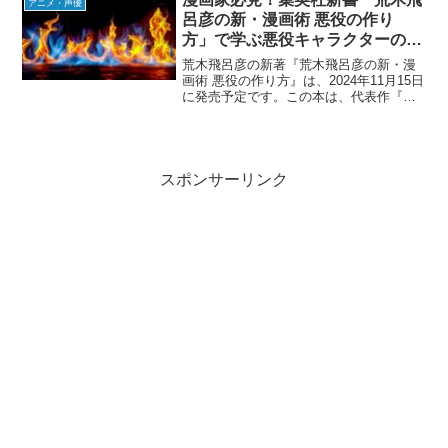
アニメ・声優
と「人気ランキング」をも...
呂彦の新・漫画術 悪役の作り
方」で学ぶ悪役キャラクターの創
造方法とその魅力
荒木飛呂彦の新著『荒木飛呂彦の新・漫
画術 悪役の作り方』は、2024年11月15日
に発売予定です。この本は、代表作『ジ
ョジョの奇妙な冒険』で独自の悪役を描
き続けてきた荒木氏が、悪役キャラクタ
ーの魅力やリアリティを生み出す方法に
ついて詳しく解...
スポンサーリンク