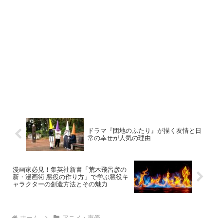
ドラマ『団地のふたり』が描く友情と日
常の幸せが人気の理由
漫画家必見！集英社新書「荒木飛呂彦の
新・漫画術 悪役の作り方」で学ぶ悪役キ
ャラクターの創造方法とその魅力
ホーム
アニメ・声優