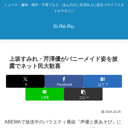
ニュース・趣味・雑学・子育てなど、ほんの少し生活向上に役立つライフスタ
イルマガジン
Si.Re.Ru.
上坂すみれ・芹澤優がバニーメイド姿を披
露でネット民大歓喜
X
Facebook
はてブ
LINE
コピー
2024.10.24
ABEMAで放送中のバラエティ番組『声優と夜あそび』に