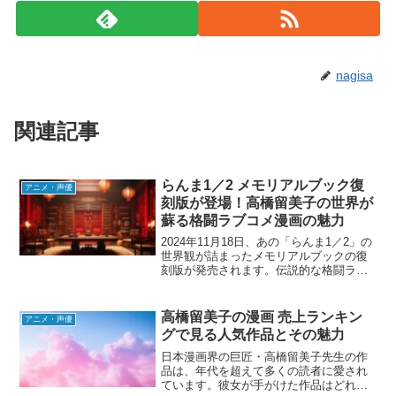
nagisa
関連記事
らんま1／2 メモリアルブック復
アニメ・声優
刻版が登場！高橋留美子の世界が
蘇る格闘ラブコメ漫画の魅力
2024年11月18日、あの「らんま1／2」の
世界観が詰まったメモリアルブックの復
刻版が発売されます。伝説的な格闘ラブ
コメ漫画『らんま1／2』は、恋愛と格闘
のドタバタをユーモラスに描き、多くの
ファンに愛されてきました。このメモリ
高橋留美子の漫画 売上ランキン
アニメ・声優
アルブックに...
グで見る人気作品とその魅力
日本漫画界の巨匠・高橋留美子先生の作
品は、年代を超えて多くの読者に愛され
ています。彼女が手がけた作品はどれも