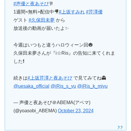
#声優と夜あそび
🥂
1週間<無料>配信中🎥
#上坂すみれ
#芹澤優
ゲスト
#久保田未夢
から
放送後の動画が届いたよ✨
今週はいつもと違うハロウィーン回🎃
久保田未夢さんが『i☆Ris』の告知に来てくれま
した❗️
続きは
#上坂芹澤と夜あそび
で見てみてね👻
@uesaka_official
@iRis_s_yu
@iRis_k_miyu
— 声優と夜あそび＠ABEMA(アベマ)
(@yoasobi_ABEMA)
October 23, 2024