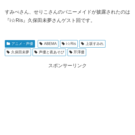
すみぺさん、せりこさんのバニーメイドが披露されたのは
『i☆Ris』久保田未夢さんゲスト回です。
アニメ・声優
ABEMA
i☆Ris
上坂すみれ
久保田未夢
声優と夜あそび
芹澤優
スポンサーリンク