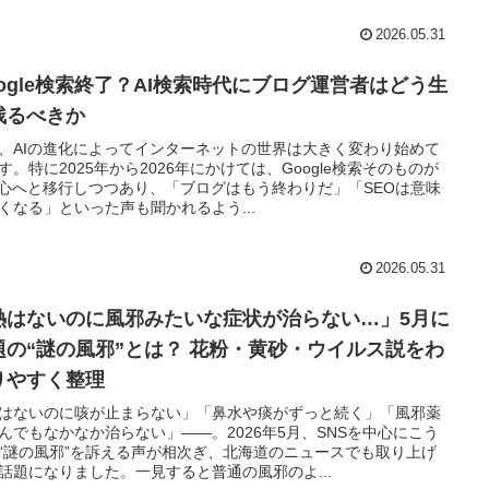
2026.05.31
oogle検索終了？AI検索時代にブログ運営者はどう生
残るべきか
、AIの進化によってインターネットの世界は大きく変わり始めて
す。特に2025年から2026年にかけては、Google検索そのものが
中心へと移行しつつあり、「ブログはもう終わりだ」「SEOは意味
くなる」といった声も聞かれるよう...
2026.05.31
熱はないのに風邪みたいな症状が治らない…」5月に
題の“謎の風邪”とは？ 花粉・黄砂・ウイルス説をわ
りやすく整理
はないのに咳が止まらない」「鼻水や痰がずっと続く」「風邪薬
んでもなかなか治らない」――。2026年5月、SNSを中心にこう
“謎の風邪”を訴える声が相次ぎ、北海道のニュースでも取り上げ
話題になりました。一見すると普通の風邪のよ...