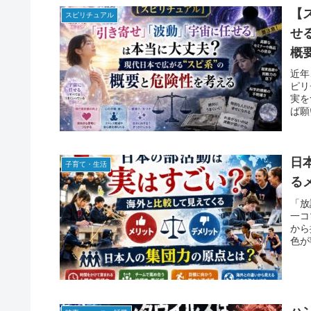
【
スピリチュアル
せ
概
近年
ピリ
実を
ば願
日
子育て・生活
る
「放
一コ
から
色が