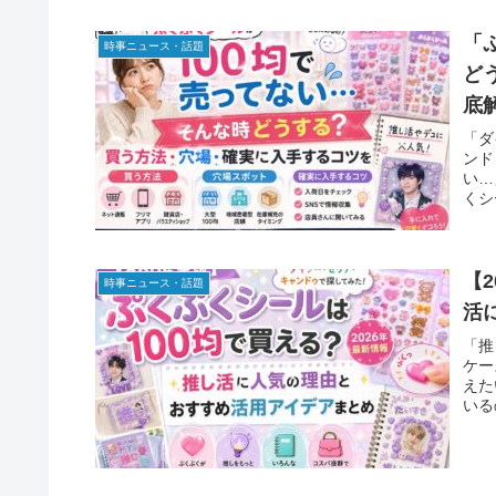
「
時事ニュース・話題
ど
底
「ダ
ンド
い…
くシ
【
時事ニュース・話題
活
「推
ケー
えた
いる