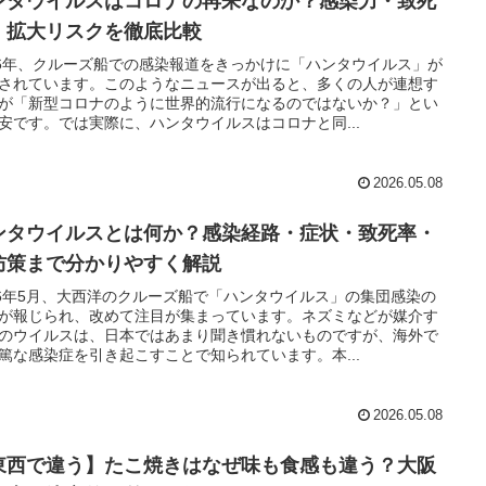
ンタウイルスはコロナの再来なのか？感染力・致死
・拡大リスクを徹底比較
26年、クルーズ船での感染報道をきっかけに「ハンタウイルス」が
されています。このようなニュースが出ると、多くの人が連想す
が「新型コロナのように世界的流行になるのではないか？」とい
安です。では実際に、ハンタウイルスはコロナと同...
2026.05.08
ンタウイルスとは何か？感染経路・症状・致死率・
防策まで分かりやすく解説
26年5月、大西洋のクルーズ船で「ハンタウイルス」の集団感染の
が報じられ、改めて注目が集まっています。ネズミなどが媒介す
のウイルスは、日本ではあまり聞き慣れないものですが、海外で
篤な感染症を引き起こすことで知られています。本...
2026.05.08
東西で違う】たこ焼きはなぜ味も食感も違う？大阪