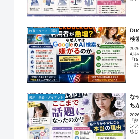
Du
時事ニュース・話題
検
20
AI
「D
一部
な
健康・美容・ダイエット
ち
20
「熱
ンフ
感じ