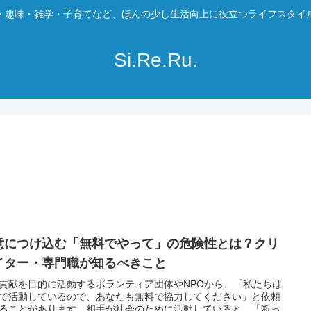
・趣味・雑学・子育てなど、ほんの少し生活向上に役立つライフスタイ
Si.Re.Ru.
意につけ込む「無料でやって」の危険性とは？クリ
イター・専門職が知るべきこと
貢献を目的に活動するボランティア団体やNPOから、「私たちは
で活動しているので、あなたも無料で協力してください」と依頼
ることがあります。相手が社会のために活動していると、「断っ