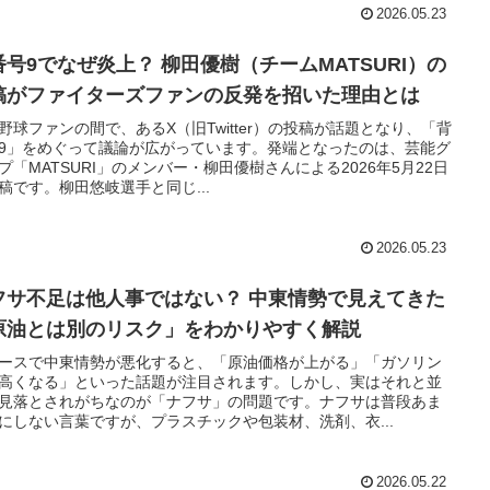
2026.05.23
番号9でなぜ炎上？ 柳田優樹（チームMATSURI）の
稿がファイターズファンの反発を招いた理由とは
野球ファンの間で、あるX（旧Twitter）の投稿が話題となり、「背
9」をめぐって議論が広がっています。発端となったのは、芸能グ
プ「MATSURI」のメンバー・柳田優樹さんによる2026年5月22日
稿です。柳田悠岐選手と同じ...
2026.05.23
フサ不足は他人事ではない？ 中東情勢で見えてきた
原油とは別のリスク」をわかりやすく解説
ースで中東情勢が悪化すると、「原油価格が上がる」「ガソリン
高くなる」といった話題が注目されます。しかし、実はそれと並
見落とされがちなのが「ナフサ」の問題です。ナフサは普段あま
にしない言葉ですが、プラスチックや包装材、洗剤、衣...
2026.05.22