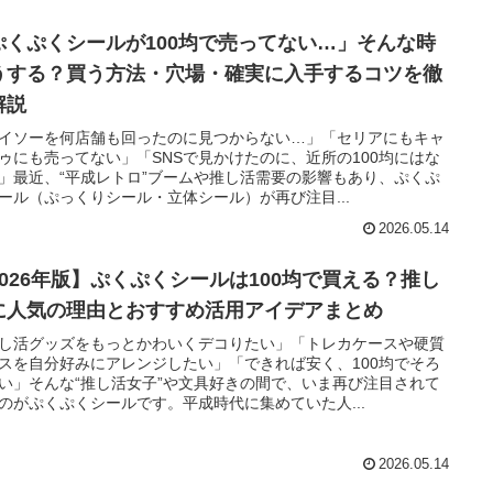
ぷくぷくシールが100均で売ってない…」そんな時
うする？買う方法・穴場・確実に入手するコツを徹
解説
イソーを何店舗も回ったのに見つからない…」「セリアにもキャ
ゥにも売ってない」「SNSで見かけたのに、近所の100均にはな
」最近、“平成レトロ”ブームや推し活需要の影響もあり、ぷくぷ
ール（ぷっくりシール・立体シール）が再び注目...
2026.05.14
2026年版】ぷくぷくシールは100均で買える？推し
に人気の理由とおすすめ活用アイデアまとめ
し活グッズをもっとかわいくデコりたい」「トレカケースや硬質
スを自分好みにアレンジしたい」「できれば安く、100均でそろ
い」そんな“推し活女子”や文具好きの間で、いま再び注目されて
のがぷくぷくシールです。平成時代に集めていた人...
2026.05.14