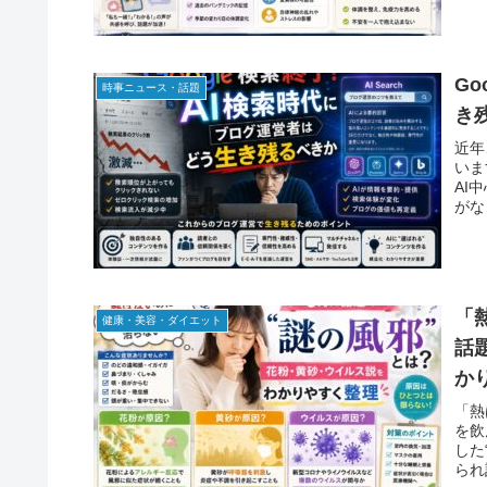
G
時事ニュース・話題
き
近年
いま
AI
がな
「
健康・美容・ダイエット
話
か
「熱
を飲
した
られ