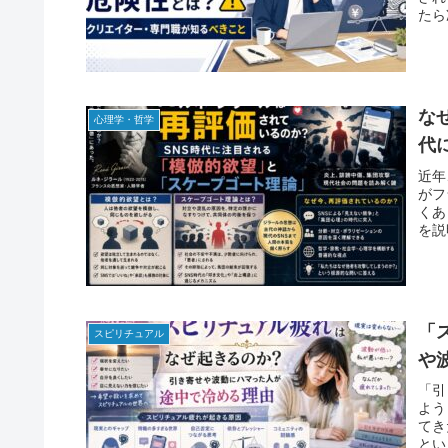
たら
な
心理学・哲学
代
近年
がフ
くあ
を説
「
スピリチュアル
や
「引
よう
てき
とい