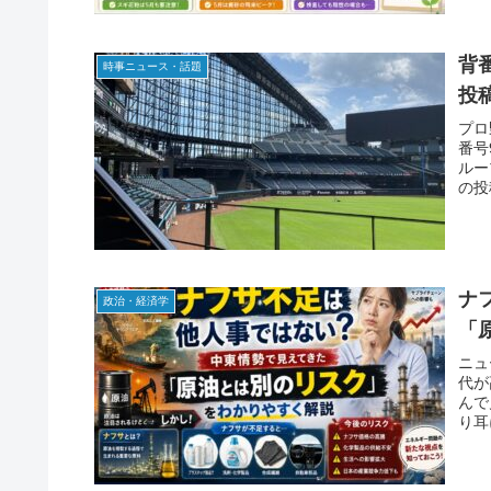
背
時事ニュース・話題
投
プロ
番号
ルー
の投
ナ
政治・経済学
「
ニュ
代が
んで
り耳