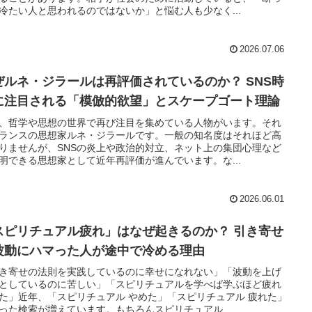
冷たい人と思われるのではないか」と悩む人も少なく...
2026.07.06
ぜルネ・ジラールは再評価されているのか？ SNS時
に注目される「模倣的欲望」とスケープゴート理論
、哲学や思想の世界で再び注目を集めている人物がいます。それ
ランスの思想家ルネ・ジラールです。一般の知名度はそれほど高
りませんが、SNSの炎上や政治的対立、ネット上の集団心理など
明できる思想家として近年再評価が進んでいます。な...
2026.06.01
スピリチュアル疲れ」はなぜ起きるのか？ 引き寄せ
波動にハマった人が途中で冷める理由
き寄せの法則を実践しているのに幸せになれない」「波動を上げ
としているのに苦しい」「スピリチュアルを学べば学ぶほど疲れ
た」近年、「スピリチュアル やめた」「スピリチュアル 疲れた」
った検索が増えています。もちろんスピリチュアル...