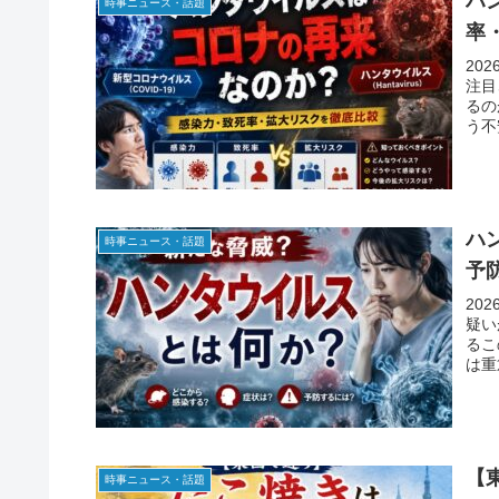
ハ
時事ニュース・話題
率
20
注目
るの
う不
ハ
時事ニュース・話題
予
20
疑い
るこ
は重
【
時事ニュース・話題