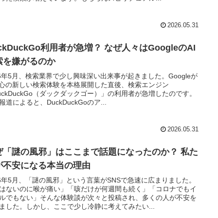
2026.05.31
ckDuckGo利用者が急増？ なぜ人々はGoogleのAI
索を嫌がるのか
26年5月、検索業界で少し興味深い出来事が起きました。Googleが
中心の新しい検索体験を本格展開した直後、検索エンジン
uckDuckGo（ダックダックゴー）」の利用者が急増したのです。
報道によると、DuckDuckGoのア...
2026.05.31
ぜ「謎の風邪」はここまで話題になったのか？ 私た
が不安になる本当の理由
26年5月、「謎の風邪」という言葉がSNSで急速に広まりました。
はないのに喉が痛い」「咳だけが何週間も続く」「コロナでもイ
ルでもない」そんな体験談が次々と投稿され、多くの人が不安を
ました。しかし、ここで少し冷静に考えてみたい...