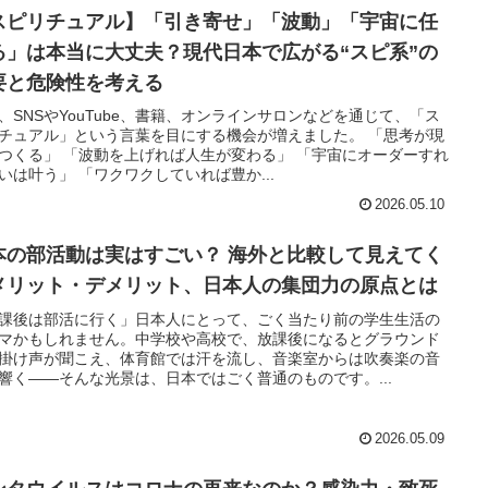
スピリチュアル】「引き寄せ」「波動」「宇宙に任
る」は本当に大丈夫？現代日本で広がる“スピ系”の
要と危険性を考える
、SNSやYouTube、書籍、オンラインサロンなどを通じて、「ス
チュアル」という言葉を目にする機会が増えました。 「思考が現
つくる」 「波動を上げれば人生が変わる」 「宇宙にオーダーすれ
いは叶う」 「ワクワクしていれば豊か...
2026.05.10
本の部活動は実はすごい？ 海外と比較して見えてく
メリット・デメリット、日本人の集団力の原点とは
課後は部活に行く」日本人にとって、ごく当たり前の学生生活の
マかもしれません。中学校や高校で、放課後になるとグラウンド
掛け声が聞こえ、体育館では汗を流し、音楽室からは吹奏楽の音
響く――そんな光景は、日本ではごく普通のものです。...
2026.05.09