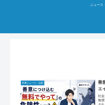
ニュース
善
時事ニュース・話題
エ
社会
無償
され